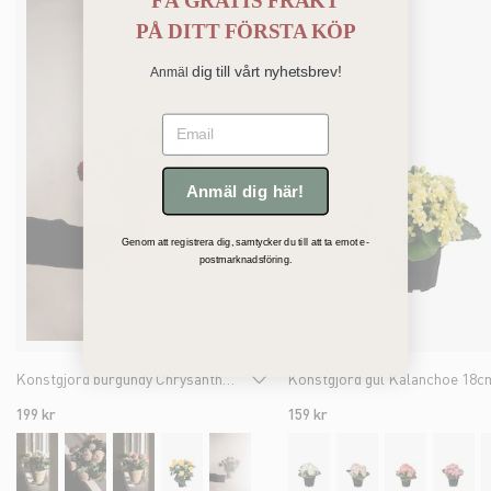
FÅ GRATIS FRAKT
PÅ
DITT FÖRSTA KÖP
dig till vårt nyhetsbrev!
Anmäl
Email
Anmäl dig här!
Genom att registrera dig, samtycker du till att ta emot e-
postmarknadsföring.
Konstgjord burgundy Chrysanthemum 30cm
Konstgjord gul Kalanchoe 18c
199 kr
159 kr