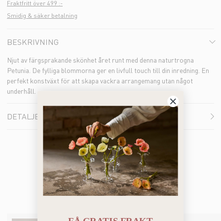
Fraktfritt över 499 :-
Smidig & säker betalning
BESKRIVNING
Njut av färgsprakande skönhet året runt med denna naturtrogna
Petunia. De fylliga blommorna ger en livfull touch till din inredning. En
perfekt konstväxt för att skapa vackra arrangemang utan något
underhåll.
DETALJER
Bästsäljare