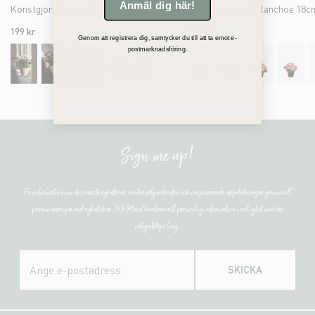
Anmäl dig här!
Konstgjord burgundy Chrysanthemum 30cm
Konstgjord gul Kalanchoe 18c
199 kr
159 kr
Genom att registrera dig, samtycker du till att ta emot e-
postmarknadsföring.
Sign me up!
Få information om de senaste nyheterna, unika erbjudanden och inspirerande uppdateringar genom att
prenumerera på vårt nyhetsbrev. Mr Plant hanterar all personlig information i enlighet med vår
integritetspolicy.
SKICKA