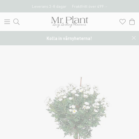
Leverans 3-8 dagar
Fraktfritt över 499 :-
Kolla in vårnyheterna!