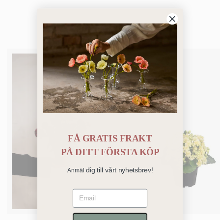
Bästsäljare
FÅ GRATIS FRAKT
PÅ
DITT FÖRSTA KÖP
dig till vårt nyhetsbrev!
Anmäl
Email