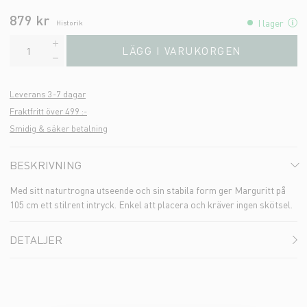
879 kr
I lager
Historik
LÄGG I VARUKORGEN
Leverans 3-7 dagar
Fraktfritt över 499 :-
Smidig & säker betalning
BESKRIVNING
Med sitt naturtrogna utseende och sin stabila form ger Marguritt på
105 cm ett stilrent intryck. Enkel att placera och kräver ingen skötsel.
DETALJER