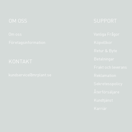
OM OSS
SUPPORT
Om oss
Vanliga Frågor
Företagsinformation
Köpvillkor
Retur & Byte
Betalningar
KONTAKT
Frakt och leverans
kundservice@mrplant.se
Reklamation
Sekretesspolicy
Återförsäljare
Kundtjänst
Karriär