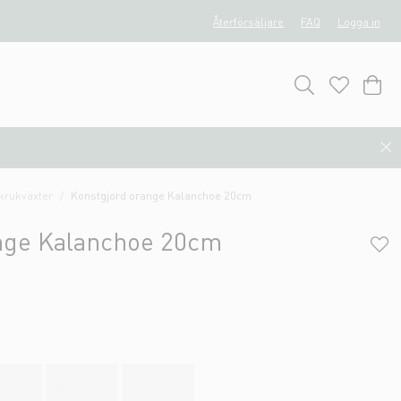
Återförsäljare
FAQ
Logga in
rukväxter
Konstgjord orange Kalanchoe 20cm
nge Kalanchoe 20cm