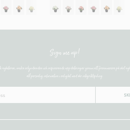
Sign me up!
ste nyheterna, unika erbjudanden och inspirerande uppdateringar genom att prenumerera på vårt nyh
all personlig information i enlighet med vår integritetspolicy.
SK