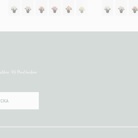
etsbrev. Mr Plant hanterar
ICKA