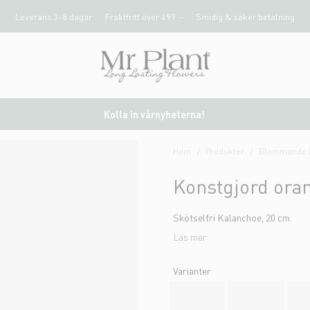
Leverans 3-8 dagar
Fraktfritt över 499 :-
Smidig & säker betalning
Kolla in vårnyheterna!
Hem
Produkter
Blommande k
Konstgjord ora
Skötselfri Kalanchoe, 20 cm.
Läs mer
Varianter