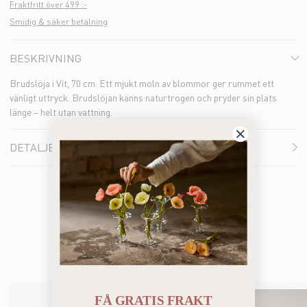
Fraktfritt över 499 :-
Smidig & säker betalning
BESKRIVNING
Brudslöja i Vit, 70 cm. Ett mjukt moln av blommor ger rummet ett
vänligt uttryck. Brudslöjan känns naturtrogen och pryder sin plats
länge – helt utan vattning.
DETALJER
Bästsäljare
FÅ GRATIS FRAKT