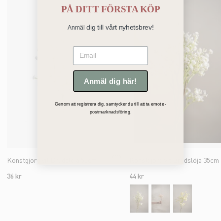
PÅ
DITT FÖRSTA KÖP
dig till vårt nyhetsbrev!
Anmäl
Email
Anmäl dig här!
Genom att registrera dig, samtycker du till att ta emot e-
postmarknadsföring.
Konstgjord vit Brudslöja 50cm
Konstgjord vit Brudslöja 35cm
36 kr
44 kr